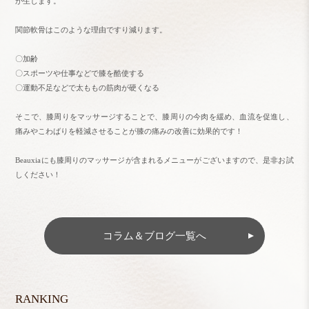
が生じます。
関節軟骨はこのような理由ですり減ります。
〇加齢
〇スポーツや仕事などで膝を酷使する
〇運動不足などで太ももの筋肉が硬くなる
そこで、膝周りをマッサージすることで、膝周りの今肉を緩め、血流を促進し、
痛みやこわばりを軽減させることが膝の痛みの改善に効果的です！
Beauxiaにも膝周りのマッサージが含まれるメニューがございますので、是非お試
しください！
コラム＆ブログ一覧へ
RANKING