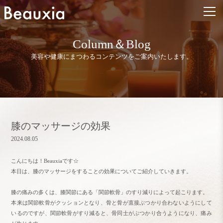
Column
＆
Blog
美容や健康にまつわるコンテンツをご案内いたします。
膝のマッサージの効果
2024.08.05
こんにちは！Beauxiaです☆
本日は、膝のマッサージをすることの効果についてご紹介していきます。
膝の痛みの多くは、膝関節にある「関節軟骨」のすり減りによって起こります。
本来は関節軟骨がクッションとなり、骨と骨が直接ぶつかり合わないようにして
いるのですが、関節軟骨がすり減ると、骨同士がぶつかり合うようになり、痛み